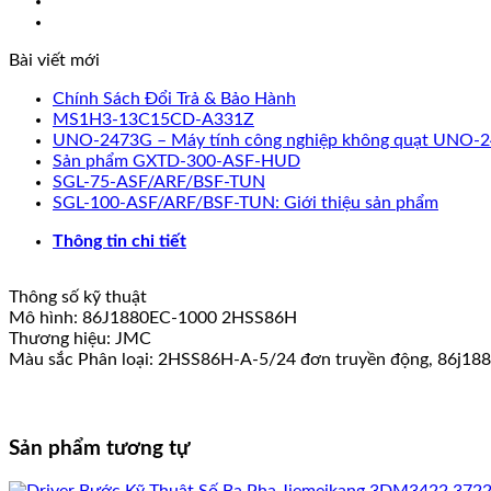
Điều
Khiển
Bài viết mới
Động
Cơ
Chính Sách Đổi Trả & Bảo Hành
Bước
MS1H3-13C15CD-A331Z
Vòng
UNO-2473G – Máy tính công nghiệp không quạt UNO-
Kín
Sản phẩm GXTD-300-ASF-HUD
Jiemeikang
SGL-75-ASF/ARF/BSF-TUN
4.5nm
SGL-100-ASF/ARF/BSF-TUN: Giới thiệu sản phẩm
Step
Motor
Thông tin chi tiết
JMC
số
lượng
Thông số kỹ thuật
Mô hình: 86J1880EC-1000 2HSS86H
Thương hiệu: JMC
Màu sắc Phân loại: 2HSS86H-A-5/24 đơn truyền động, 86j18
Sản phẩm tương tự