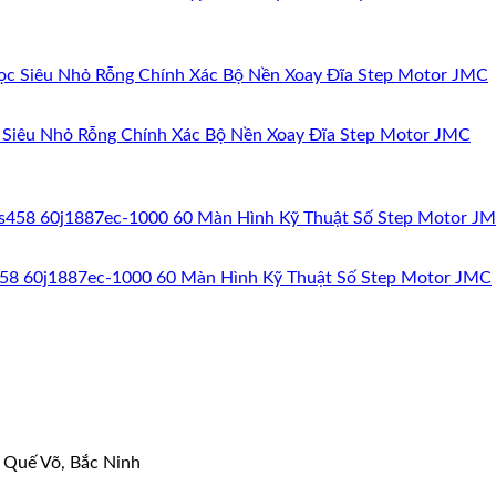
Siêu Nhỏ Rỗng Chính Xác Bộ Nền Xoay Đĩa Step Motor JMC
458 60j1887ec-1000 60 Màn Hình Kỹ Thuật Số Step Motor JMC
 Quế Võ, Bắc Ninh