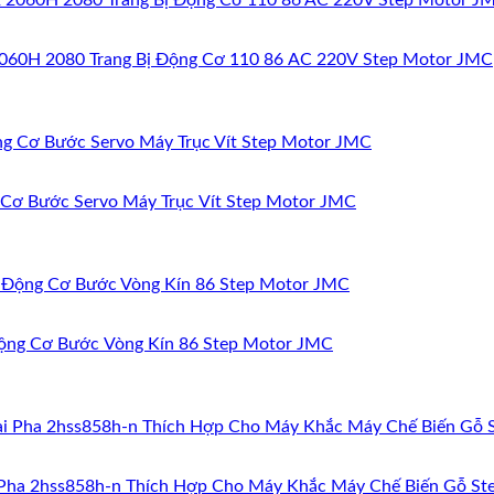
2060H 2080 Trang Bị Động Cơ 110 86 AC 220V Step Motor JMC
 Cơ Bước Servo Máy Trục Vít Step Motor JMC
 Động Cơ Bước Vòng Kín 86 Step Motor JMC
 Pha 2hss858h-n Thích Hợp Cho Máy Khắc Máy Chế Biến Gỗ St