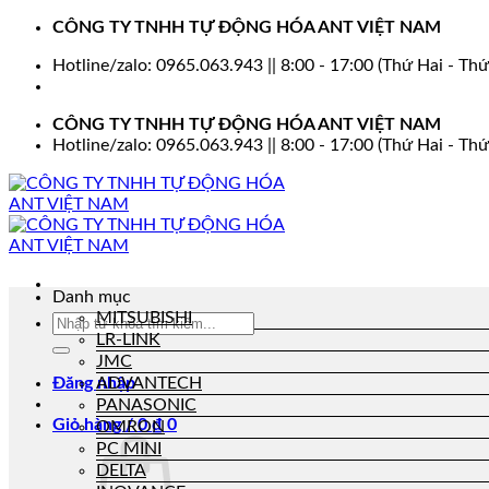
Bỏ
CÔNG TY TNHH TỰ ĐỘNG HÓA ANT VIỆT NAM
qua
Hotline/zalo: 0965.063.943 || 8:00 - 17:00 (Thứ Hai - Thứ
nội
dung
CÔNG TY TNHH TỰ ĐỘNG HÓA ANT VIỆT NAM
Hotline/zalo: 0965.063.943 || 8:00 - 17:00 (Thứ Hai - Thứ
Danh mục
MITSUBISHI
Tìm
LR-LINK
kiếm:
JMC
Đăng nhập
ADVANTECH
PANASONIC
Giỏ hàng /
0
₫
0
OMRON
PC MINI
DELTA