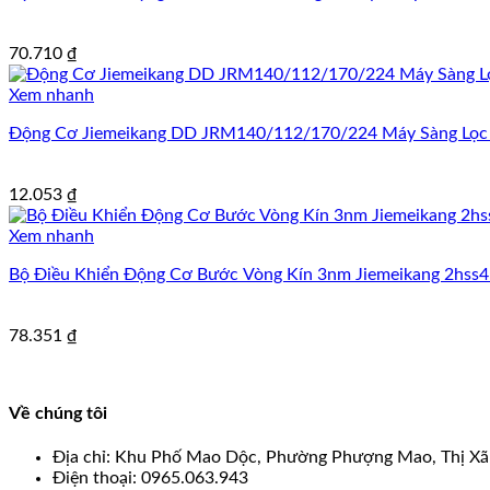
70.710
₫
Xem nhanh
Động Cơ Jiemeikang DD JRM140/112/170/224 Máy Sàng Lọc 
12.053
₫
Xem nhanh
Bộ Điều Khiển Động Cơ Bước Vòng Kín 3nm Jiemeikang 2hss
78.351
₫
Về chúng tôi
Địa chỉ: Khu Phố Mao Dộc, Phường Phượng Mao, Thị Xã
Điện thoại: 0965.063.943