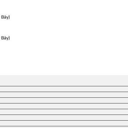
 Bảy)
 Bảy)