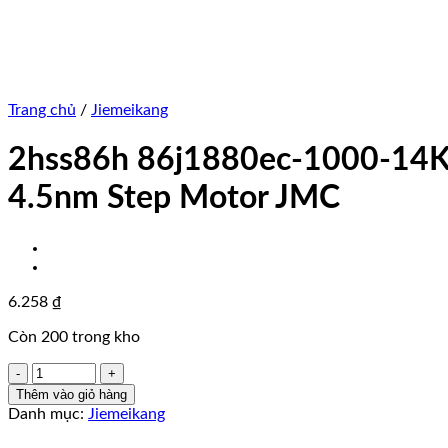
Trang chủ
/
Jiemeikang
2hss86h 86j1880ec-1000-14K 
4.5nm Step Motor JMC
6.258
₫
Còn 200 trong kho
2hss86h
86j1880ec-
Thêm vào giỏ hàng
1000-
Danh mục:
Jiemeikang
14K
Bộ