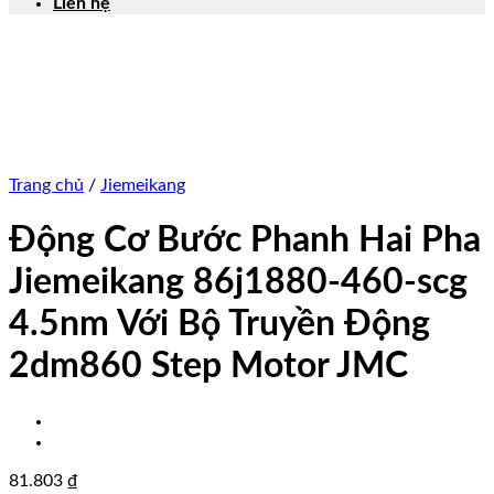
Liên hệ
Trang chủ
/
Jiemeikang
Động Cơ Bước Phanh Hai Pha
Jiemeikang 86j1880-460-scg
4.5nm Với Bộ Truyền Động
2dm860 Step Motor JMC
81.803
₫