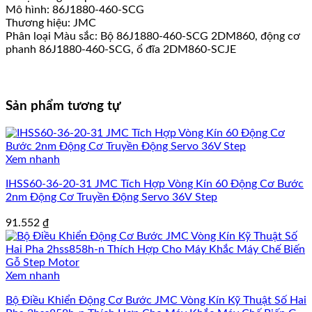
Mô hình: 86J1880-460-SCG
Thương hiệu: JMC
Phân loại Màu sắc: Bộ 86J1880-460-SCG 2DM860, động cơ
phanh 86J1880-460-SCG, ổ đĩa 2DM860-SCJE
Sản phẩm tương tự
Xem nhanh
IHSS60-36-20-31 JMC Tích Hợp Vòng Kín 60 Động Cơ Bước
2nm Động Cơ Truyền Động Servo 36V Step
91.552
₫
Xem nhanh
Bộ Điều Khiển Động Cơ Bước JMC Vòng Kín Kỹ Thuật Số Hai