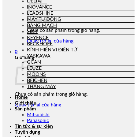
DELTA
INOVANCE
LEADSHINE
MÁY TỰ ĐỘNG
BẢNG MẠCH
Chưa có sản phẩm trong giỏ hàng.
SICK
KEYENCE
Quay trở lại cửa hàng
BECKHOFF
KÍNH HIỂN VI ĐIỆN TỬ
0
YASKAWA
Giỏ hàng
GCAN
LEUZE
MOONS
BEICHEN
THANG MÁY
Chưa có sản phẩm trong giỏ hàng.
Home
Giới thiệu
Quay trở lại cửa hàng
Sản phẩm
Mitsubishi
Panasonic
Tin tức & sự kiện
Tuyển dụng