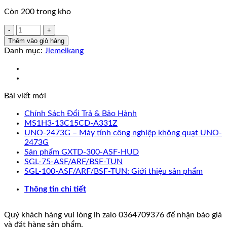
Còn 200 trong kho
Động
Cơ
Thêm vào giỏ hàng
Bước
Danh mục:
Jiemeikang
Phanh
Hai
Pha
Jiemeikang
Bài viết mới
86j1880-
460-
Chính Sách Đổi Trả & Bảo Hành
scg
MS1H3-13C15CD-A331Z
4.5nm
UNO-2473G – Máy tính công nghiệp không quạt UNO-
Với
2473G
Bộ
Sản phẩm GXTD-300-ASF-HUD
Truyền
SGL-75-ASF/ARF/BSF-TUN
Động
SGL-100-ASF/ARF/BSF-TUN: Giới thiệu sản phẩm
2dm860
Step
Thông tin chi tiết
Motor
JMC
số
Quý khách hàng vui lòng lh zalo 0364709376 để nhận báo giá
lượng
và đặt hàng sản phẩm.