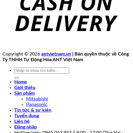
Copyright © 2026
antvietnam.vn
| Bản quyền thuộc về Công
Ty TNHH Tự Động Hóa ANT Việt Nam
Tìm
kiếm:
Home
Giới thiệu
Sản phẩm
Mitsubishi
Panasonic
Tin tức & sự kiện
Tuyển dụng
Liên hệ
Đăng nhập
Hotline/zalo: 0965.063.943 || 8:00 - 17:00 (Thứ Hai -