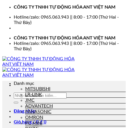
Bỏ
CÔNG TY TNHH TỰ ĐỘNG HÓA ANT VIỆT NAM
qua
Hotline/zalo: 0965.063.943 || 8:00 - 17:00 (Thứ Hai -
nội
Thứ Bảy)
dung
CÔNG TY TNHH TỰ ĐỘNG HÓA ANT VIỆT NAM
Hotline/zalo: 0965.063.943 || 8:00 - 17:00 (Thứ Hai -
Thứ Bảy)
Danh mục
MITSUBISHI
LR-LINK
Tìm
kiếm:
JMC
ADVANTECH
Đăng nhập
PANASONIC
OMRON
Giỏ hàng /
0
₫
0
PC MINI