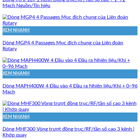
Mạch Nguồn/Tín hiệu
XEM NHANH
Dòng MGP4 4 Passages Mục đích chung của Liên đoàn
Rotary
XEM NHANH
Dòng MAPH400W 4 Đầu vào 4 Đầu ra Nhiên liệu/Khí + 0~96
Mạch
XEM NHANH
Dòng MHF300 Vòng trượt đồng trục/RF/tần số cao 3 kênh |
Khớp quay