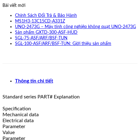
Bài viết mới
Chính Sách Đổi Trả & Bảo Hành
MS1H3-13C15CD-A331Z
UNO-2473G – Máy tính công nghiệp không quạt UNO-2473G
Sản phẩm GXTD-300-ASF-HUD
SGL-75-ASF/ARF/BSF-TUN
SGL-100-ASF/ARF/BSF-TUN: Giới thiệu sản phẩm
Thông tin chi tiết
Standard series PART# Explanation
Specification
Mechanical data
Electrical data
Parameter
Value
Parameter