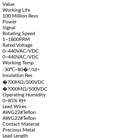
Value
Working Life
100 Million Revs
Power
Signal
Rotating Speed
1~1800PRM
Rated Voltage
0~440VAC/VDC
0~440VAC/VDC
Working Temp.
-30℃~80�?/td>
Insulation Res
�?00MΩ/500VDC
�?000MΩ/500VDC
Operating Humidity
0~85% RH
Lead Wires
AWG22#Teflon
AWG22#Teflon
Contact Material
Precious Metal
Lead Length