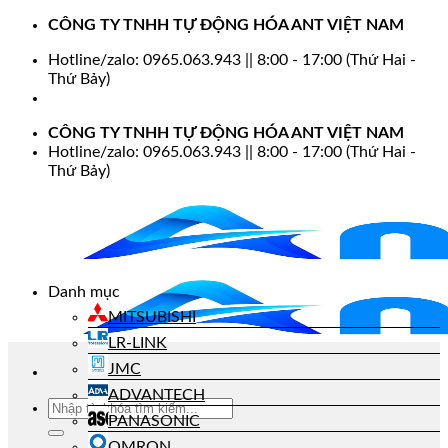
Bỏ
CÔNG TY TNHH TỰ ĐỘNG HÓA ANT VIỆT NAM
qua
Hotline/zalo: 0965.063.943 || 8:00 - 17:00 (Thứ Hai -
nội
Thứ Bảy)
dung
CÔNG TY TNHH TỰ ĐỘNG HÓA ANT VIỆT NAM
Hotline/zalo: 0965.063.943 || 8:00 - 17:00 (Thứ Hai -
Thứ Bảy)
Danh mục
MITSUBISHI
LR-LINK
JMC
ADVANTECH
Tìm
PANASONIC
kiếm:
OMRON