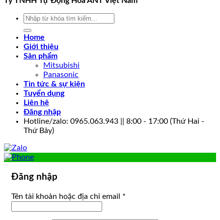
Ty TNHH Tự Động Hóa ANT Việt Nam
Tìm
kiếm:
Home
Giới thiệu
Sản phẩm
Mitsubishi
Panasonic
Tin tức & sự kiện
Tuyển dụng
Liên hệ
Đăng nhập
Hotline/zalo: 0965.063.943 || 8:00 - 17:00 (Thứ Hai -
Thứ Bảy)
Đăng nhập
Bắt
Tên tài khoản hoặc địa chỉ email
*
buộc