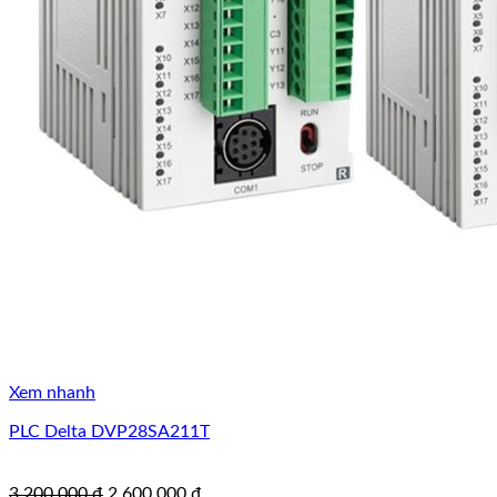
Xem nhanh
PLC Delta DVP28SA211T
Giá
Giá
3.200.000
₫
2.600.000
₫