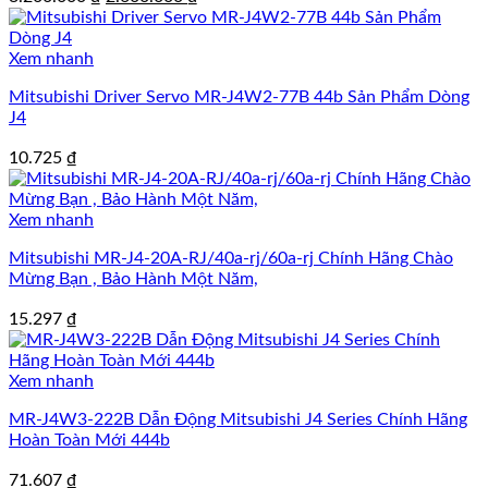
gốc
hiện
là:
tại
3.200.000 ₫.
là:
Xem nhanh
2.600.000 ₫.
Mitsubishi Driver Servo MR-J4W2-77B 44b Sản Phẩm Dòng
J4
10.725
₫
Xem nhanh
Mitsubishi MR-J4-20A-RJ/40a-rj/60a-rj Chính Hãng Chào
Mừng Bạn , Bảo Hành Một Năm,
15.297
₫
Xem nhanh
MR-J4W3-222B Dẫn Động Mitsubishi J4 Series Chính Hãng
Hoàn Toàn Mới 444b
71.607
₫