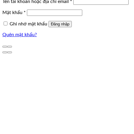
Bắt
Tên tài khoản hoặc địa chỉ email
*
buộc
Bắt
Mật khẩu
*
buộc
Ghi nhớ mật khẩu
Đăng nhập
Quên mật khẩu?