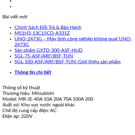
Mitsubishi
Hoàn
Bài viết mới
Toàn
Mới
Chính Sách Đổi Trả & Bảo Hành
10A
MS1H3-13C15CD-A331Z
20A
UNO-2473G – Máy tính công nghiệp không quạt UNO-
70A
2473G
100A
Sản phẩm GXTD-300-ASF-HUD
200A
SGL-75-ASF/ARF/BSF-TUN
số
SGL-100-ASF/ARF/BSF-TUN: Giới thiệu sản phẩm
lượng
Thông tin chi tiết
Thông số kỹ thuật
Thương hiệu: Mitsubishi
Model: MR-JE-40A 10A 20A 70A 100A 200
Xuất xứ: Khu vực nước ngoài khác
Chế độ cung cấp điện: AC
Điện áp: 220V