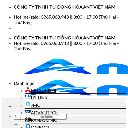
Bỏ
CÔNG TY TNHH TỰ ĐỘNG HÓA ANT VIỆT NAM
qua
Hotline/zalo: 0965.063.943 || 8:00 - 17:00 (Thứ Hai -
nội
Thứ Bảy)
dung
CÔNG TY TNHH TỰ ĐỘNG HÓA ANT VIỆT NAM
Hotline/zalo: 0965.063.943 || 8:00 - 17:00 (Thứ Hai -
Thứ Bảy)
Danh mục
MITSUBISHI
LR-LINK
JMC
ADVANTECH
Tìm
PANASONIC
kiếm:
OMRON