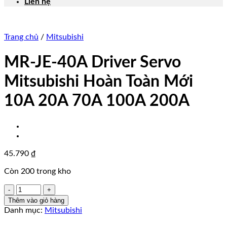
Liên hệ
Trang chủ
/
Mitsubishi
MR-JE-40A Driver Servo
Mitsubishi Hoàn Toàn Mới
10A 20A 70A 100A 200A
45.790
₫
Còn 200 trong kho
MR-
JE-
Thêm vào giỏ hàng
40A
Danh mục:
Mitsubishi
Driver
Servo