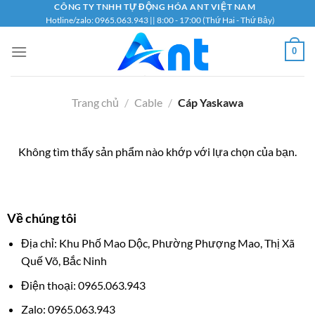
Bỏ
CÔNG TY TNHH TỰ ĐỘNG HÓA ANT VIỆT NAM
Hotline/zalo: 0965.063.943 || 8:00 - 17:00 (Thứ Hai - Thứ Bảy)
qua
nội
0
dung
Trang chủ
/
Cable
/
Cáp Yaskawa
Không tìm thấy sản phẩm nào khớp với lựa chọn của bạn.
Về chúng tôi
Địa chỉ: Khu Phố Mao Dộc, Phường Phượng Mao, Thị Xã
Quế Võ, Bắc Ninh
Điện thoại: 0965.063.943
Zalo: 0965.063.943