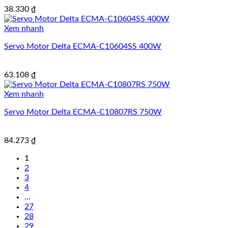
38.330
₫
Xem nhanh
Servo Motor Delta ECMA-C10604SS 400W
63.108
₫
Xem nhanh
Servo Motor Delta ECMA-C10807RS 750W
84.273
₫
1
2
3
4
…
27
28
29