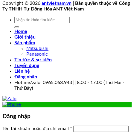
Copyright © 2026
antvietnam.vn
| Bản quyền thuộc về Công
Ty TNHH Tự Động Hóa ANT Việt Nam
Tìm
kiếm:
Home
Giới thiệu
Sản phẩm
Mitsubishi
Panasonic
Tin tức & sự kiện
Tuyển dụng
Liên hệ
Đăng nhập
Hotline/zalo: 0965.063.943 || 8:00 - 17:00 (Thứ Hai -
Thứ Bảy)
Đăng nhập
Bắt
Tên tài khoản hoặc địa chỉ email
*
buộc