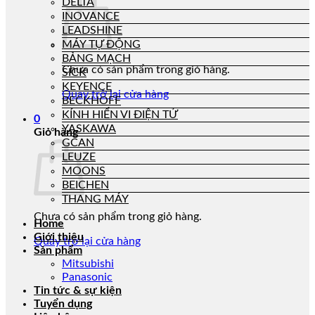
DELTA
INOVANCE
LEADSHINE
MÁY TỰ ĐỘNG
BẢNG MẠCH
Chưa có sản phẩm trong giỏ hàng.
SICK
KEYENCE
Quay trở lại cửa hàng
BECKHOFF
KÍNH HIỂN VI ĐIỆN TỬ
0
YASKAWA
Giỏ hàng
GCAN
LEUZE
MOONS
BEICHEN
THANG MÁY
Chưa có sản phẩm trong giỏ hàng.
Home
Giới thiệu
Quay trở lại cửa hàng
Sản phẩm
Mitsubishi
Panasonic
Tin tức & sự kiện
Tuyển dụng