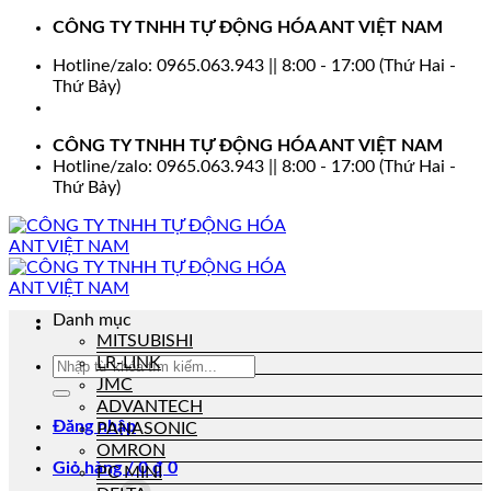
Bỏ
CÔNG TY TNHH TỰ ĐỘNG HÓA ANT VIỆT NAM
qua
Hotline/zalo: 0965.063.943 || 8:00 - 17:00 (Thứ Hai -
nội
Thứ Bảy)
dung
CÔNG TY TNHH TỰ ĐỘNG HÓA ANT VIỆT NAM
Hotline/zalo: 0965.063.943 || 8:00 - 17:00 (Thứ Hai -
Thứ Bảy)
Danh mục
MITSUBISHI
LR-LINK
Tìm
kiếm:
JMC
ADVANTECH
Đăng nhập
PANASONIC
OMRON
Giỏ hàng /
0
₫
0
PC MINI