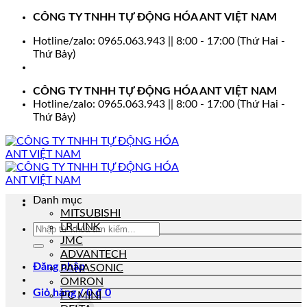
Bỏ
CÔNG TY TNHH TỰ ĐỘNG HÓA ANT VIỆT NAM
qua
Hotline/zalo: 0965.063.943 || 8:00 - 17:00 (Thứ Hai -
nội
Thứ Bảy)
dung
CÔNG TY TNHH TỰ ĐỘNG HÓA ANT VIỆT NAM
Hotline/zalo: 0965.063.943 || 8:00 - 17:00 (Thứ Hai -
Thứ Bảy)
Danh mục
MITSUBISHI
LR-LINK
Tìm
kiếm:
JMC
ADVANTECH
Đăng nhập
PANASONIC
OMRON
Giỏ hàng /
0
₫
0
PC MINI