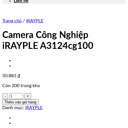
Liên hệ
Trang chủ
/
iRAYPLE
Camera Công Nghiệp
iRAYPLE A3124cg100
50.881
₫
Còn 200 trong kho
Camera
Công
Thêm vào giỏ hàng
Nghiệp
Danh mục:
iRAYPLE
iRAYPLE
A3124cg100
số
lượng