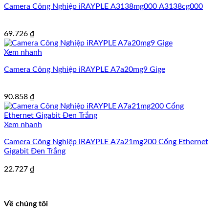
Camera Công Nghiệp iRAYPLE A3138mg000 A3138cg000
69.726
₫
Xem nhanh
Camera Công Nghiệp iRAYPLE A7a20mg9 Gige
90.858
₫
Xem nhanh
Camera Công Nghiệp iRAYPLE A7a21mg200 Cổng Ethernet
Gigabit Đen Trắng
22.727
₫
Về chúng tôi