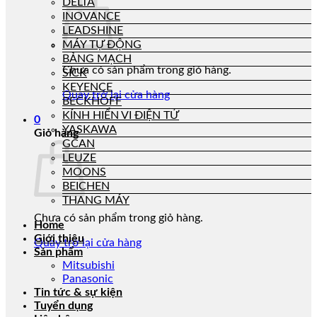
DELTA
INOVANCE
LEADSHINE
MÁY TỰ ĐỘNG
BẢNG MẠCH
Chưa có sản phẩm trong giỏ hàng.
SICK
KEYENCE
Quay trở lại cửa hàng
BECKHOFF
KÍNH HIỂN VI ĐIỆN TỬ
0
YASKAWA
Giỏ hàng
GCAN
LEUZE
MOONS
BEICHEN
THANG MÁY
Chưa có sản phẩm trong giỏ hàng.
Home
Giới thiệu
Quay trở lại cửa hàng
Sản phẩm
Mitsubishi
Panasonic
Tin tức & sự kiện
Tuyển dụng