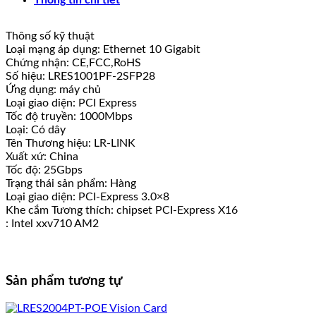
dựa
trên
Intel
Thông số kỹ thuật
xxv710
Loại mạng áp dụng: Ethernet 10 Gigabit
số
Chứng nhận: CE,FCC,RoHS
lượng
Số hiệu: LRES1001PF-2SFP28
Ứng dụng: máy chủ
Loại giao diện: PCI Express
Tốc độ truyền: 1000Mbps
Loại: Có dây
Tên Thương hiệu: LR-LINK
Xuất xứ: China
Tốc độ: 25Gbps
Trạng thái sản phẩm: Hàng
Loại giao diện: PCI-Express 3.0×8
Khe cắm Tương thích: chipset PCI-Express X16
: Intel xxv710 AM2
Sản phẩm tương tự