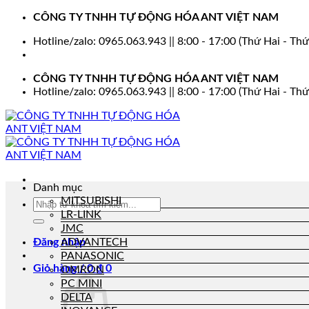
Bỏ
CÔNG TY TNHH TỰ ĐỘNG HÓA ANT VIỆT NAM
qua
Hotline/zalo: 0965.063.943 || 8:00 - 17:00 (Thứ Hai - Thứ
nội
dung
CÔNG TY TNHH TỰ ĐỘNG HÓA ANT VIỆT NAM
Hotline/zalo: 0965.063.943 || 8:00 - 17:00 (Thứ Hai - Thứ
Danh mục
MITSUBISHI
Tìm
LR-LINK
kiếm:
JMC
Đăng nhập
ADVANTECH
PANASONIC
Giỏ hàng /
0
₫
0
OMRON
PC MINI
DELTA