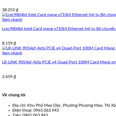
38.253
₫
Xem nhanh
Lrec9804bt Intel Card mạng x710t4 Ethernet hội tụ Bộ chuyể
8.159
₫
Xem nhanh
LR-LINK 9054pf-4sfp PCIE x4 Quad-Port 100M Card Mạng sợi 
2.659
₫
Về chúng tôi
Địa chỉ: Khu Phố Mao Dộc, Phường Phượng Mao, Thị Xã
Điện thoại: 0965.063.943
Zalo: 0965.063.943