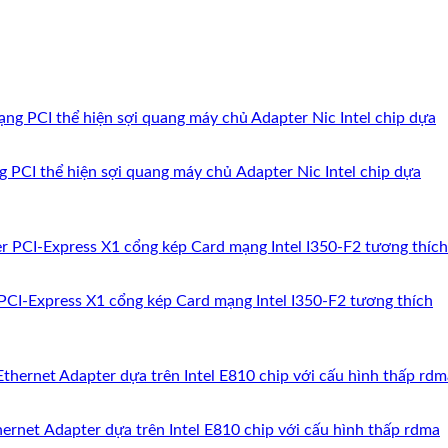
 PCI thể hiện sợi quang máy chủ Adapter Nic Intel chip dựa
PCI-Express X1 cổng kép Card mạng Intel I350-F2 tương thích
net Adapter dựa trên Intel E810 chip với cấu hình thấp rdma