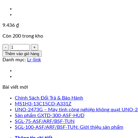
9.436
₫
Còn 200 trong kho
LR-
LINK
Thêm vào giỏ hàng
1001pf-
Danh mục:
Lr-link
2sfp28
25GB
Card
mạng
Bài viết mới
sợi
quang
Chính Sách Đổi Trả & Bảo Hành
Ethernet
MS1H3-13C15CD-A331Z
Adapter
UNO-2473G – Máy tính công nghiệp không quạt UNO-
Dual-
Sản phẩm GXTD-300-ASF-HUD
Port
SGL-75-ASF/ARF/BSF-TUN
PCI-
SGL-100-ASF/ARF/BSF-TUN: Giới thiệu sản phẩm
Express
Nic
Thông tin chi tiết