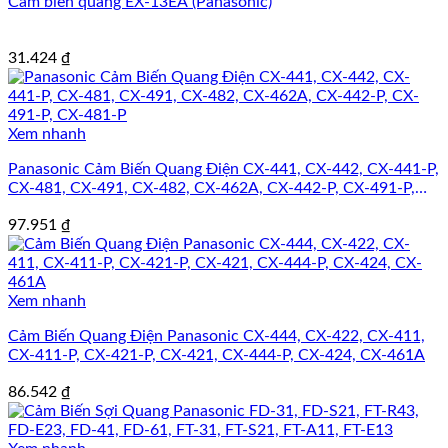
Cảm biến quang EX-13EA (Panasonic)
31.424
₫
Xem nhanh
Panasonic Cảm Biến Quang Điện CX-441, CX-442, CX-441-P,
CX-481, CX-491, CX-482, CX-462A, CX-442-P, CX-491-P,
CX-481-P
97.951
₫
Xem nhanh
Cảm Biến Quang Điện Panasonic CX-444, CX-422, CX-411,
CX-411-P, CX-421-P, CX-421, CX-444-P, CX-424, CX-461A
86.542
₫