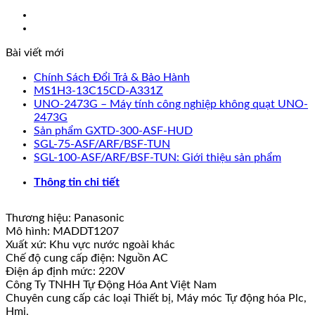
Panasonic
Servo
số
Bài viết mới
lượng
Chính Sách Đổi Trả & Bảo Hành
MS1H3-13C15CD-A331Z
UNO-2473G – Máy tính công nghiệp không quạt UNO-
2473G
Sản phẩm GXTD-300-ASF-HUD
SGL-75-ASF/ARF/BSF-TUN
SGL-100-ASF/ARF/BSF-TUN: Giới thiệu sản phẩm
Thông tin chi tiết
Thương hiệu: Panasonic
Mô hình: MADDT1207
Xuất xứ: Khu vực nước ngoài khác
Chế độ cung cấp điện: Nguồn AC
Điện áp định mức: 220V
Công Ty TNHH Tự Động Hóa Ant Việt Nam
Chuyên cung cấp các loại Thiết bị, Máy móc Tự động hóa Plc,
Hmi,