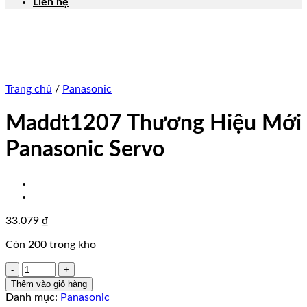
Liên hệ
Trang chủ
/
Panasonic
Maddt1207 Thương Hiệu Mới
Panasonic Servo
33.079
₫
Còn 200 trong kho
Maddt1207
Thương
Thêm vào giỏ hàng
Hiệu
Danh mục:
Panasonic
Mới