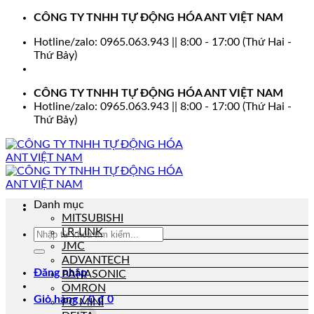
Bỏ
CÔNG TY TNHH TỰ ĐỘNG HÓA ANT VIỆT NAM
qua
Hotline/zalo: 0965.063.943 || 8:00 - 17:00 (Thứ Hai -
nội
Thứ Bảy)
dung
CÔNG TY TNHH TỰ ĐỘNG HÓA ANT VIỆT NAM
Hotline/zalo: 0965.063.943 || 8:00 - 17:00 (Thứ Hai -
Thứ Bảy)
Danh mục
MITSUBISHI
LR-LINK
Tìm
kiếm:
JMC
ADVANTECH
Đăng nhập
PANASONIC
OMRON
Giỏ hàng /
0
₫
0
PC MINI