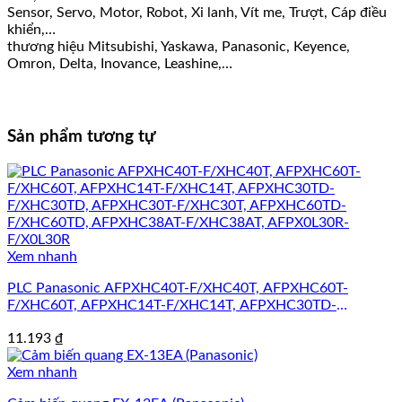
Sensor, Servo, Motor, Robot, Xi lanh, Vít me, Trượt, Cáp điều
khiển,…
thương hiệu Mitsubishi, Yaskawa, Panasonic, Keyence,
Omron, Delta, Inovance, Leashine,…
Sản phẩm tương tự
Xem nhanh
PLC Panasonic AFPXHC40T-F/XHC40T, AFPXHC60T-
F/XHC60T, AFPXHC14T-F/XHC14T, AFPXHC30TD-
F/XHC30TD, AFPXHC30T-F/XHC30T, AFPXHC60TD-
11.193
₫
F/XHC60TD, AFPXHC38AT-F/XHC38AT, AFPX0L30R-
F/X0L30R
Xem nhanh