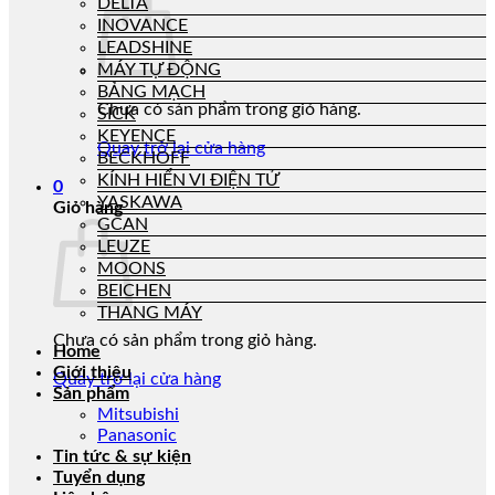
DELTA
INOVANCE
LEADSHINE
MÁY TỰ ĐỘNG
BẢNG MẠCH
Chưa có sản phẩm trong giỏ hàng.
SICK
KEYENCE
Quay trở lại cửa hàng
BECKHOFF
KÍNH HIỂN VI ĐIỆN TỬ
0
YASKAWA
Giỏ hàng
GCAN
LEUZE
MOONS
BEICHEN
THANG MÁY
Chưa có sản phẩm trong giỏ hàng.
Home
Giới thiệu
Quay trở lại cửa hàng
Sản phẩm
Mitsubishi
Panasonic
Tin tức & sự kiện
Tuyển dụng