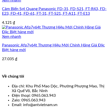
Xem nhanh
Cảm Biến Sợi Quang Panasonic FD-31, FD-S21, FT-R43, FD-
E23, FD-41, FD-61, FT-31, FT-S21, FT-A11, FT-E13
4.121
₫
Xem nhanh
Panasonic Afp7y64t Thương Hiệu Mới Chính Hãng Giá Đặc
Biệt hàng mới
27.035
₫
Về chúng tôi
Địa chỉ: Khu Phố Mao Dộc, Phường Phượng Mao, Thị
Xã Quế Võ, Bắc Ninh
Điện thoại: 0965.063.943
Zalo: 0965.063.943
Email: info@antvietnam.vn